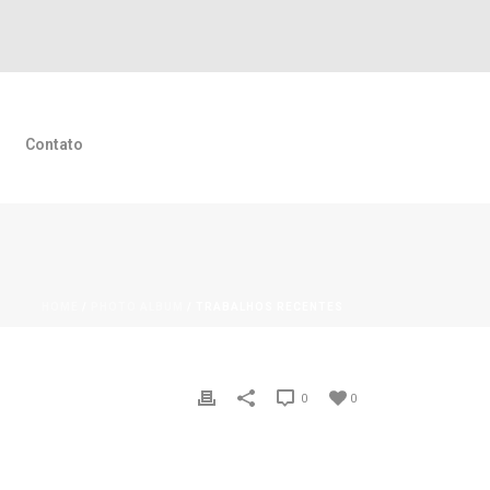
Contato
HOME
/
PHOTO ALBUM
/ TRABALHOS RECENTES
0
0